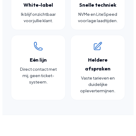
White-label
Snelle techniek
Ik blijf onzichtbaar
NVMe en LiteSpeed
voor jullie klant.
voor lage laadtijden.
Eén lijn
Heldere
afspraken
Direct contact met
mij, geen ticket-
Vaste tarieven en
systeem.
duidelijke
oplevertermijnen.