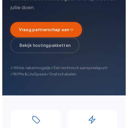
jullie doen.
Vraag partnerschap aan
Bekijk hostingpakketten
✓
White-label mogelijk
✓
Eén technisch aanspreekpunt
✓
NVMe & LiteSpeed
✓
Snel schakelen