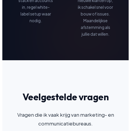
stack en accounts
nieuwe klanten op,
in, regel white-
ik schakel snel voor
label setup waar
bouw of issues.
nodig.
Maandelijkse
afstemming als
jullie dat willen.
Veelgestelde vragen
Vragen die ik vaak krijg van marketing- en
communicatiebureaus.