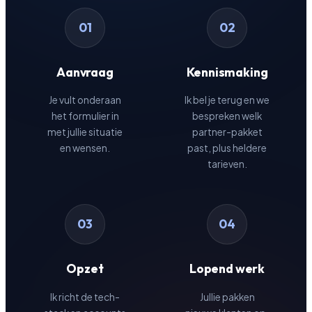
01
02
Aanvraag
Kennismaking
Je vult onderaan
Ik bel je terug en we
het formulier in
bespreken welk
met jullie situatie
partner-pakket
en wensen.
past, plus heldere
tarieven.
03
04
Opzet
Lopend werk
Ik richt de tech-
Jullie pakken