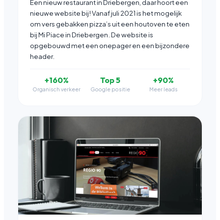
Een nieuw restaurant in Driebergen, daar hoort een
nieuwe website bij! Vanaf juli 2021 is het mogelijk
om vers gebakken pizza’s uit een houtoven te eten
bij Mi Piace in Driebergen. De website is
opgebouwd met een onepager en een bijzondere
header.
+160%
Top 5
+90%
Organisch verkeer
Google positie
Meer leads