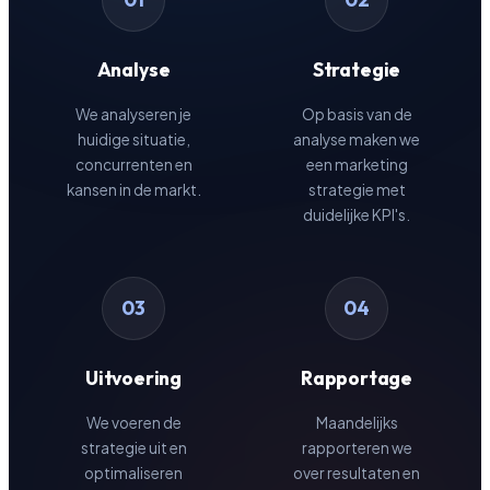
Analyse
Strategie
We analyseren je
Op basis van de
huidige situatie,
analyse maken we
concurrenten en
een marketing
kansen in de markt.
strategie met
duidelijke KPI's.
03
04
Uitvoering
Rapportage
We voeren de
Maandelijks
strategie uit en
rapporteren we
optimaliseren
over resultaten en