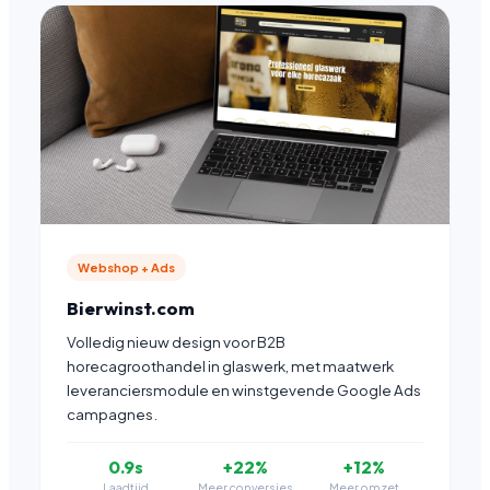
Webshop + Ads
Bierwinst.com
Volledig nieuw design voor B2B
horecagroothandel in glaswerk, met maatwerk
leveranciersmodule en winstgevende Google Ads
campagnes.
0.9s
+22%
+12%
Laadtijd
Meer conversies
Meer omzet