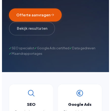
Offerte aanvragen
Bekijk resultaten
✓
SEO specialist
✓
Google Ads certified
✓
Data gedreven
✓
Maandrapportages
SEO
Google Ads