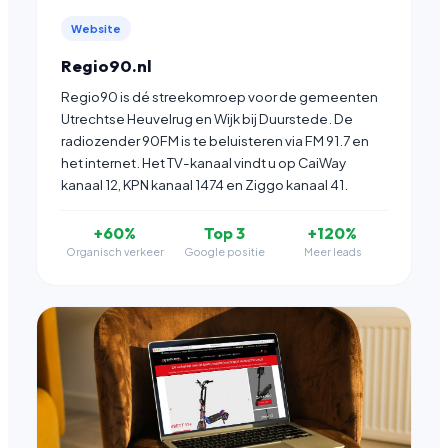
Website
Regio90.nl
Regio90 is dé streekomroep voor de gemeenten
Utrechtse Heuvelrug en Wijk bij Duurstede. De
radiozender 90FM is te beluisteren via FM 91.7 en
het internet. Het TV-kanaal vindt u op CaiWay
kanaal 12, KPN kanaal 1474 en Ziggo kanaal 41.
+60%
Top 3
+120%
Organisch verkeer
Google positie
Meer leads