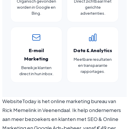
Organisch gevonden
Direct zichtbaar met
worden in Google en
gerichte
Bing.
advertenties.
E-mail
Data & Analytics
Marketing
Meetbare resultaten
en transparante
Bereik je klanten
rapportages.
direct in hun inbox.
WebsiteToday is het online marketing bureau van
Rick Memelink in Veenendaal. Ik help ondernemers
aan meer bezoekers en klanten met SEO & Online
Marketing en Google Ads-beheer, vanaf €49 per