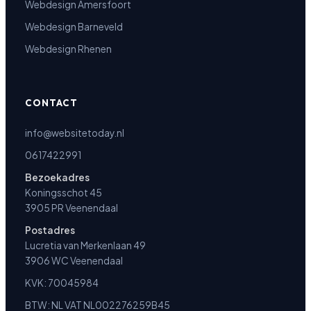
Webdesign Amersfoort
Webdesign Barneveld
Webdesign Rhenen
CONTACT
info@websitetoday.nl
0617422991
Bezoekadres
Koningsschot 45
3905 PR Veenendaal
Postadres
Lucretia van Merkenlaan 49
3906 WC Veenendaal
KVK: 70045984
BTW: NL VAT NL002276259B45