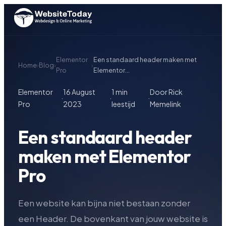
Elementor
Een standaard header maken met
Home
›
Blog
›
›
Pro
Elementor...
Elementor
16 August
1 min
Door Rick
·
·
·
Pro
2023
leestijd
Memelink
Een standaard header
maken met Elementor
Pro
Een website kan bijna niet bestaan zonder
een Header. De bovenkant van jouw website is