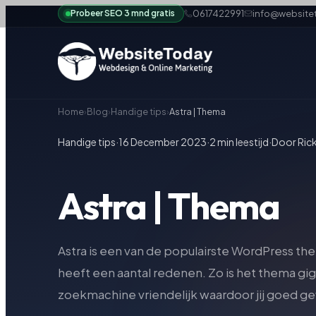
Probeer SEO 3 mnd gratis
0617422991
info@websitet
Home
›
Blog
›
Handige tips
›
Astra | Thema
Handige tips
·
16 December 2023
·
2 min leestijd
·
Door Ric
Astra | Thema
Astra is een van de populairste WordPress th
heeft een aantal redenen. Zo is het thema gig
zoekmachine vriendelijk waardoor jij goed ge