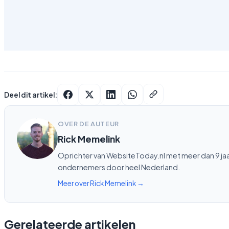
Deel dit artikel:
OVER DE AUTEUR
Rick Memelink
Oprichter van WebsiteToday.nl met meer dan 9 j
ondernemers door heel Nederland.
Meer over Rick Memelink →
Gerelateerde artikelen