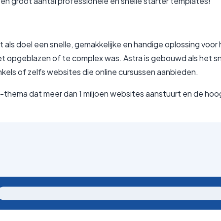
n groot aantal professionele en snelle starter templates!
ls doel een snelle, gemakkelijke en handige oplossing voor 
t opgeblazen of te complex was. Astra is gebouwd als het s
inkels of zelfs websites die online cursussen aanbieden.
-thema dat meer dan 1 miljoen websites aanstuurt en de ho