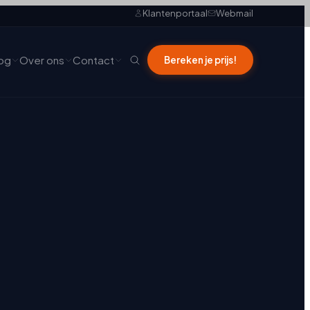
Klantenportaal
Webmail
og
Over ons
Contact
Bereken je prijs!