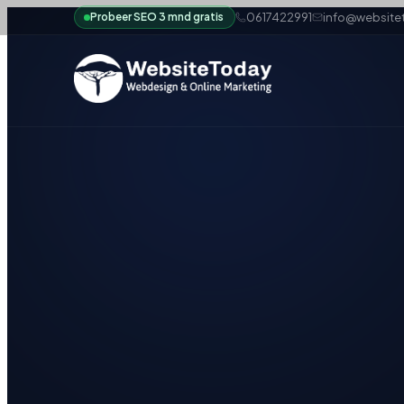
Probeer SEO 3 mnd gratis
0617422991
info@websitet