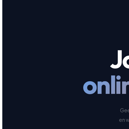
J
onli
Gee
en w