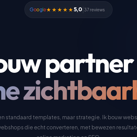
|
5,0
★★★★★
G
o
o
g
l
e
37 reviews
ouw partner 
ne zichtbaar
n standaard templates, maar strategie. Ik bouw webs
ebshops die echt converteren, met bewezen resultat