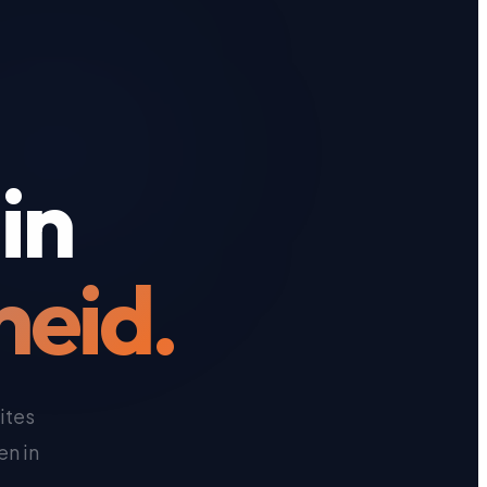
in
heid.
ites
en in